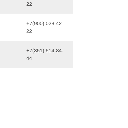
22
+7(900) 028-42-
22
+7(351) 514-84-
44
00,Сб-
+7(951) 255-65-
05
+7(900) 090-13-
40