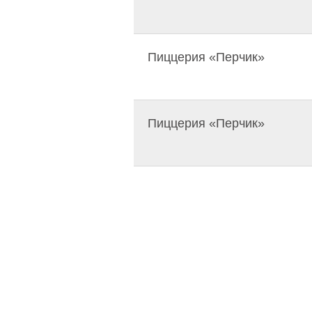
Пиццерия «Перчик»
Пиццерия «Перчик»
Ресто-бар «Республика»
Ресторан «Subway»